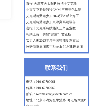
喜报-天津蓝天太阳科技携手艾克斯
北京艾克斯特通过CMMI三级评估认证
艾克斯特受邀参加2024汉诺威上海工
艾克斯特受邀参加京津冀高端装备
喜报丨艾克斯特赋能长三角企业数
相约上海，共襄“智造” | 艾克斯
实力入围2023年度中国智能制造杰出
技研新阳集团携手Extech PLM建设集团
联系我们
电话：010-62702061
传真：010-62702062
邮箱：webmaster@extech.com.cn
地址：北京市海淀区学清路9号汇智大厦B