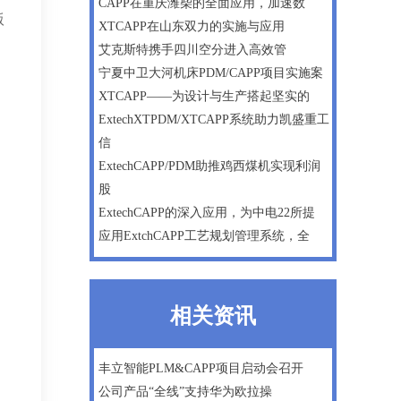
CAPP在重庆潍柴的全面应用，加速数
版
XTCAPP在山东双力的实施与应用
艾克斯特携手四川空分进入高效管
宁夏中卫大河机床PDM/CAPP项目实施案
XTCAPP——为设计与生产搭起坚实的
ExtechXTPDM/XTCAPP系统助力凯盛重工
信
ExtechCAPP/PDM助推鸡西煤机实现利润
股
ExtechCAPP的深入应用，为中电22所提
应用ExtchCAPP工艺规划管理系统，全
相关资讯
丰立智能PLM&CAPP项目启动会召开
公司产品“全线”支持华为欧拉操