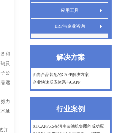
Extech LIMS实验室信息管理系统
应用工具
Extech QMS产品质量管理系统
Extech TeamDesigner设计之星
ERP与企业咨询
XT InfoShield电子信息防护盾
IPD管理咨询
精益生产
设备和
解决方案
微软Dynamics AX ERP一体化方案
营销及
外子公
数字化工厂建设咨询
面向产品装配的CAPP解决方案
产品远
企业快速反应体系与CAPP
企业战略及管理咨询
，努力
行业案例
技术延
XTCAPP5.5在河南柴油机集团的成功应
艺并