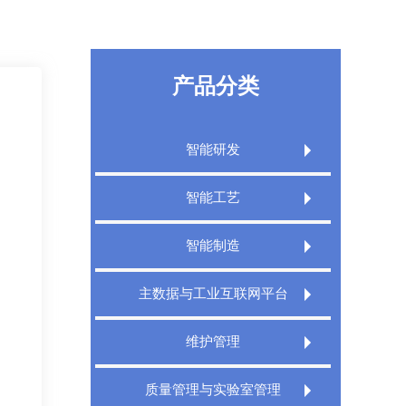
产品分类
智能研发
Extech PLM产品生命周期管理系统
智能工艺
Extech PLM项目管理系统
Extech CAPP工艺规划管理系统
智能制造
Extech PLM Express 敏捷研发管理系统
Extech 3DCAPP三维工艺
Extech MES精益制造规划执行系统
主数据与工业互联网平台
XT PDM产品数据管理系统
Extech MPMS制造规划管理平台
Extech TMS刀具管理系统
Extech DigitalWorks Foundation数字工厂
维护管理
工业互联网平台
Extech DNC分布式数控管理系统
Extech MRO数字化维修解决方案
Extech MDM主数据管理系统
质量管理与实验室管理