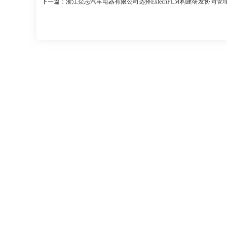
下一篇：浙江众志汽车电器有限公司选择ExtechPLM构建研发协同管