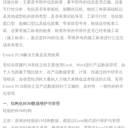
试做分析：
主要是半部件信息检查，看半部件的信息是否正确。设备
可行性分析，包括是否有密炼机、胎圈丝压机、钢丝三角胶基础机以
及其他成型机的使用类型，是否有测试机等等。工装可行性，包括胎
面口型、胎侧口型以及硫化胶囊、带束鼓型号等，根据这些检查工
装。还要有施工标准的检查，检查所有的半部件是否已经有施工表
（施工标准）。最后是BOM的生成，即将所有的施工标准进行汇总生
成表单显示。
Extech PLM解决方案及应用效果
贵轮在搭建PLM系统之前主要使用Excel、Word进行产品数据管理，由
于人为因素干预比较大，在产品数据变更、计算、传递过程中经常出
现错误，迫使贵轮消耗大量的人力物力来降低这类错误的出现。应用
Extech PLM系统之后产品数据得到了正确性、及时性、一致性的科学
化管理。
一、结构化BOM数据维护与管理
轮胎的BOM结构
之前：原来的轮胎设计结构数据，都是以Excel格式进行维护与管理
的。当BOM结构发生变更、数据发生变化时，需要在Excel文档上进行