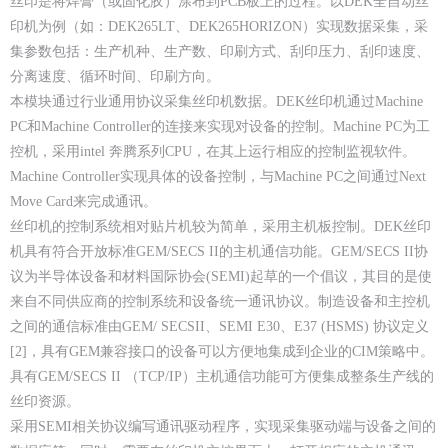
丝印是将焊膏（或固化胶）涂布到PCB板上的过程。以DEK全自动丝
印机为例（如：DEK265LT、DEK265HORIZON）实现数据采集，采
集参数包括：生产机种、生产数、印刷方式、刮印压力、刮印速度、
分离速度、循环时间、印刷方向。
本模块通过行业通用协议采集丝印机数据。DEK丝印机通过Machine
PC和Machine Controller的连接来实现对设备的控制。Machine PC为工
控机，采用intel 奔腾系列CPU，在其上运行相应的控制监视软件。
Machine Controller实现具体的设备控制，与Machine PC之间通过Next
Move Card来完成通讯。
丝印机的控制系统相对贴片机较为简单，采用主机板控制。DEK丝印
机具有符合开放标准GEM/SECS II的主机通信功能。GEM/SECS II协
议为半导体设备和材料国际协会(SEMI)起草的一个倡议，其目的是使
来自不同供应商的控制系统和设备统一通讯协议。制造设备和主控机
之间的通信标准由GEM/ SECSII、SEMI E30、E37 (HSMS) 协议定义
[2]，具有GEM兼容接口的设备可以方便地集成到企业的CIM策略中。
具有GEM/SECS II （TCP/IP）主机通信功能可方便集成整条生产线的
丝印资源。
采用SEMI相关协议编写通讯驱动程序，实现采集驱动端与设备之间的