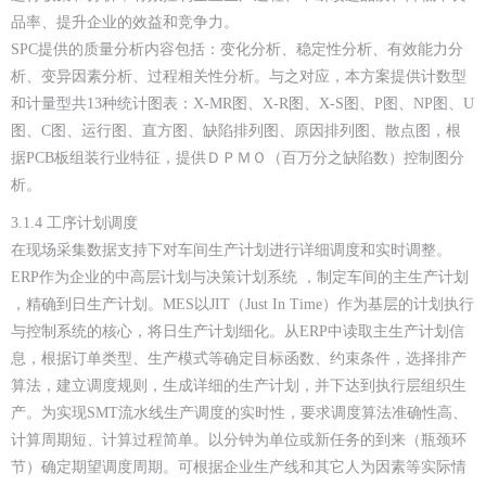
品率、提升企业的效益和竞争力。
SPC提供的质量分析内容包括：变化分析、稳定性分析、有效能力分
析、变异因素分析、过程相关性分析。与之对应，本方案提供计数型
和计量型共13种统计图表：X-MR图、X-R图、X-S图、P图、NP图、U
图、C图、运行图、直方图、缺陷排列图、原因排列图、散点图，根
据PCB板组装行业特征，提供ＤＰＭＯ（百万分之缺陷数）控制图分
析。
3.1.4 工序计划调度
在现场采集数据支持下对车间生产计划进行详细调度和实时调整。
ERP作为企业的中高层计划与决策计划系统 ，制定车间的主生产计划
，精确到日生产计划。MES以JIT（Just In Time）作为基层的计划执行
与控制系统的核心，将日生产计划细化。从ERP中读取主生产计划信
息，根据订单类型、生产模式等确定目标函数、约束条件，选择排产
算法，建立调度规则，生成详细的生产计划，并下达到执行层组织生
产。为实现SMT流水线生产调度的实时性，要求调度算法准确性高、
计算周期短、计算过程简单。以分钟为单位或新任务的到来（瓶颈环
节）确定期望调度周期。可根据企业生产线和其它人为因素等实际情