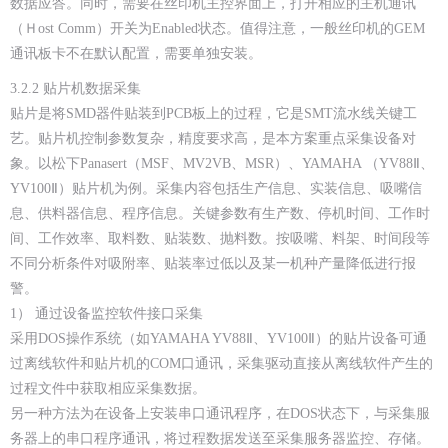
数据应答。同时，需要在丝印机主控界面上，打开相应的主机通讯
（Ｈost Comm）开关为Enabled状态。值得注意，一般丝印机的GEM
通讯板卡不在默认配置，需要单独安装。
3.2.2 贴片机数据采集
贴片是将SMD器件贴装到PCB板上的过程，它是SMT流水线关键工
艺。贴片机控制参数复杂，精度要求高，是本方案重点采集设备对
象。以松下Panasert（MSF、MV2VB、MSR）、YAMAHA （YV88Ⅱ、
YV100Ⅱ）贴片机为例。采集内容包括生产信息、实装信息、吸嘴信
息、供料器信息、程序信息。关键参数有生产数、停机时间、工作时
间、工作效率、取料数、贴装数、抛料数。按吸嘴、料架、时间段等
不同分析条件对吸附率、贴装率过低以及某一机种产量降低进行报
警。
1） 通过设备监控软件接口采集
采用DOS操作系统（如YAMAHA YV88Ⅱ、YV100Ⅱ）的贴片设备可通
过离线软件和贴片机的COM口通讯，采集驱动直接从离线软件产生的
过程文件中获取相应采集数据。
另一种方法为在设备上安装串口通讯程序，在DOS状态下，与采集服
务器上的串口程序通讯，将过程数据发送至采集服务器监控、存储。