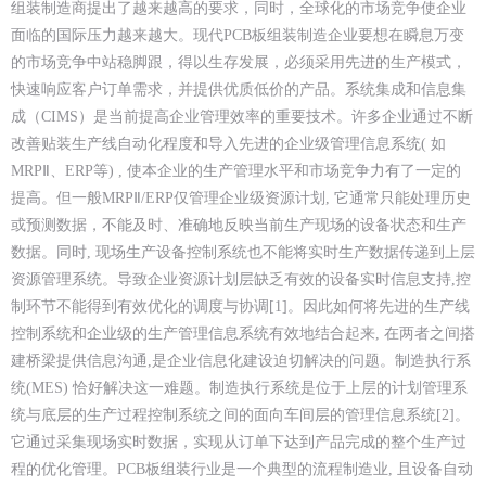
组装制造商提出了越来越高的要求，同时，全球化的市场竞争使企业
面临的国际压力越来越大。现代PCB板组装制造企业要想在瞬息万变
的市场竞争中站稳脚跟，得以生存发展，必须采用先进的生产模式，
快速响应客户订单需求，并提供优质低价的产品。系统集成和信息集
成（CIMS）是当前提高企业管理效率的重要技术。许多企业通过不断
改善贴装生产线自动化程度和导入先进的企业级管理信息系统( 如
MRPⅡ、ERP等) , 使本企业的生产管理水平和市场竞争力有了一定的
提高。但一般MRPⅡ/ERP仅管理企业级资源计划, 它通常只能处理历史
或预测数据，不能及时、准确地反映当前生产现场的设备状态和生产
数据。同时, 现场生产设备控制系统也不能将实时生产数据传递到上层
资源管理系统。导致企业资源计划层缺乏有效的设备实时信息支持,控
制环节不能得到有效优化的调度与协调[1]。因此如何将先进的生产线
控制系统和企业级的生产管理信息系统有效地结合起来, 在两者之间搭
建桥梁提供信息沟通,是企业信息化建设迫切解决的问题。制造执行系
统(MES) 恰好解决这一难题。制造执行系统是位于上层的计划管理系
统与底层的生产过程控制系统之间的面向车间层的管理信息系统[2]。
它通过采集现场实时数据，实现从订单下达到产品完成的整个生产过
程的优化管理。PCB板组装行业是一个典型的流程制造业, 且设备自动