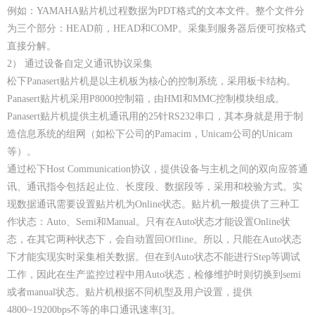
例如：YAMAHA贴片机过程数据为PDT格式的文本文件。整个文件分
为三个部分：HEAD前，HEAD和COMP。采集到服务器后便可按格式
直接分解。
2） 通过设备自定义通讯协议采集
松下Panasert贴片机是以主机板为核心的控制系统，采用板卡结构。
Panasert贴片机采用P8000控制箱，由HMI和MMC控制模块组成。
Panasert贴片机提供主机通讯用的25针RS232串口，其本身就是用于制
造信息系统的组网（如松下公司的Pamacim，Unicam公司的Unicam
等）。
通过松下Host Communication协议，提供设备与主机之间的双向应答通
讯、通讯指令包括起止位、长度段、数据段等，采用和校验方式。实
现数据通讯需要设置贴片机为Online状态。贴片机一般提供了三种工
作状态：Auto、Semi和Manual。只有在Auto状态才能设置Online状
态，在其它两种状态下，会自动置回Offline。所以，只能在Auto状态
下才能实现实时采集相关数据。但在到Auto状态不能进行Step等调试
工作，因此在生产监控过程中用Auto状态，检修维护时则切换到semi
或者manual状态。贴片机根据不同机型及用户设置，提供
4800~19200bps不等的串口通讯速率[3]。