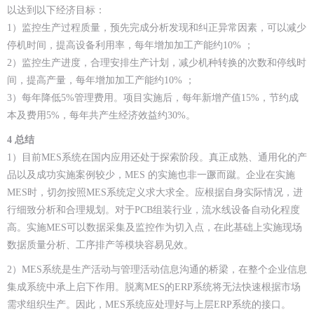
以达到以下经济目标：
1）监控生产过程质量，预先完成分析发现和纠正异常因素，可以减少
停机时间，提高设备利用率，每年增加加工产能约10% ；
2）监控生产进度，合理安排生产计划，减少机种转换的次数和停线时
间，提高产量，每年增加加工产能约10% ；
3）每年降低5%管理费用。项目实施后，每年新增产值15%，节约成
本及费用5%，每年共产生经济效益约30%。
4
总结
1）目前MES系统在国内应用还处于探索阶段。真正成熟、通用化的产
品以及成功实施案例较少，MES 的实施也非一蹶而蹴。企业在实施
MES时，切勿按照MES系统定义求大求全。应根据自身实际情况，进
行细致分析和合理规划。对于PCB组装行业，流水线设备自动化程度
高。实施MES可以数据采集及监控作为切入点，在此基础上实施现场
数据质量分析、工序排产等模块容易见效。
2）MES系统是生产活动与管理活动信息沟通的桥梁，在整个企业信息
集成系统中承上启下作用。脱离MES的ERP系统将无法快速根据市场
需求组织生产。因此，MES系统应处理好与上层ERP系统的接口。