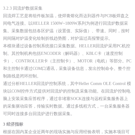
3.2.3 回流炉数据采集
回流焊工艺是将组件板加温，使焊膏熔化而达到器件与PCB板焊盘之
间电气连接。以HELLER 1500W~1809W系列为例进行回流炉数据采
集。采集数据包括各区炉温（设置值、实际值）、带速。同时，按时
间间隔对炉温变化绘制折线趋势图，对炉温过高报警提示。
本模块通过设备控制系统接口采集数据。HELLER回流炉采用PC机控
制。其控制机构包括ENCODER（解码器）、KBLC卡（速度控制
卡）、CONTROLLER卡（主控制卡）、MOTOR（电机）等部分。PC
和主控制卡通过COM口通讯，采集设备信息，发出控制命令。整个控
制路线是闭环控制。
通过分析HELLER回流炉控制系统，其中Heller Comm OLE Control 模
块以COM控件方式提供对回流炉的控制及采集功能。在回流炉控制电
脑上安装采集应答程序，通过非堵塞SOCK连接与远程采集服务器上
的采集驱动应答，传输实时数据。通过多线程方式，一台采集服务器
可同时连接多台回流炉进行数据采集。
3
经济指标
根据在国内某企业近两年的现场实施与应用经验表明，实施本项目可