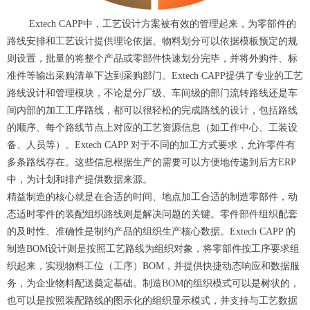
Extech CAPP中，工艺设计方案被有效的管理起来，为零部件的
路线安排和工艺设计提供理论依据。物料划分可以依据模板预定的规
则设置，批量的将整个产品或零部件快速划分完毕，并将外购件、标
准件等输出采购清单下达到采购部门。Extech CAPP提供了专业的工艺
路线设计和管理模块，不论是分厂级、车间级的部门流转路线还是车
间内部的加工工序路线，都可以很轻松的完成路线的设计，包括路线
的顺序、每个路线节点上对应的工艺资源信息（如工作中心、工装设
备、人员等）。Extech CAPP 对于不同的加工方式要求，允许零件有
多条路线存在。这些信息根据生产的需要可以方便地传递到后方ERP
中，为计划和排产提供数据来源。
精益制造的核心就是在合适的时间、地点加工合适的制造零部件，动
态适时零件的装配组织路线则是解决问题的关键。零件部件组织配套
的及时性、准确性是制约产品的组织生产核心数据。Extech CAPP 的
制造BOM设计则是按照工艺路线为组织对象，将零部件按工序要求组
织起来，实现物料工位（工序）BOM，并提供快捷动态响应和数据服
务，为企业物料配送奠定基础。制造BOM的组织模式可以是树状的，
也可以是按照装配路线的图示化的组织显示模式，并支持与工艺数据