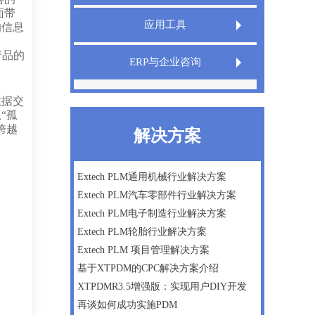
面带
Extech LIMS实验室信息管理系统
应用工具
的信息
Extech QMS产品质量管理系统
产品的
Extech TeamDesigner设计之星
ERP与企业咨询
XT InfoShield电子信息防护盾
IPD管理咨询
数据交
“孤
精益生产
跨越
解决方案
微软Dynamics AX ERP一体化方案
数字化工厂建设咨询
Extech PLM通用机械行业解决方案
Extech PLM汽车零部件行业解决方案
企业战略及管理咨询
Extech PLM电子制造行业解决方案
Extech PLM轮胎行业解决方案
Extech PLM 项目管理解决方案
基于XTPDM的CPC解决方案介绍
XTPDMR3.5增强版：实现用户DIY开发
再谈如何成功实施PDM