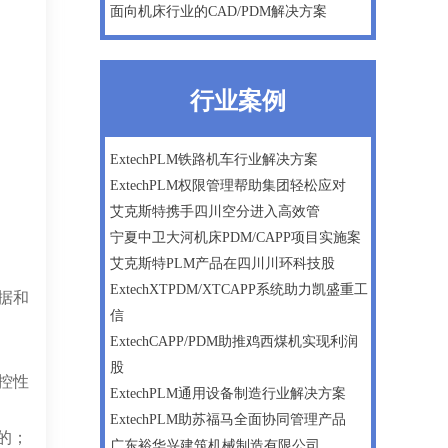
面向机床行业的CAD/PDM解决方案
行业案例
ExtechPLM铁路机车行业解决方案
ExtechPLM权限管理帮助集团轻松应对
艾克斯特携手四川空分进入高效管
宁夏中卫大河机床PDM/CAPP项目实施案
艾克斯特PLM产品在四川川环科技股
ExtechXTPDM/XTCAPP系统助力凯盛重工
据和
信
ExtechCAPP/PDM助推鸡西煤机实现利润
股
控性
ExtechPLM通用设备制造行业解决方案
ExtechPLM助苏福马全面协同管理产品
的；
广东裕华兴建筑机械制造有限公司