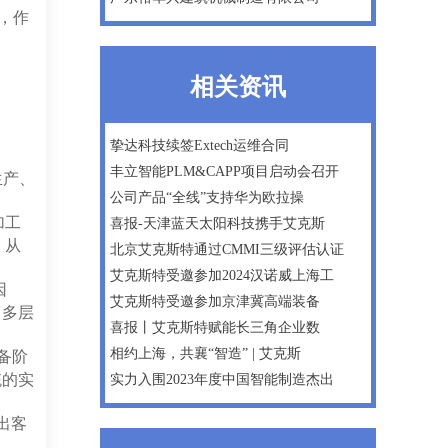
，作
相关资讯
挚达科技续签Extech运维合同
丰立智能PLM&CAPP项目启动会召开
生产、
公司产品“全线”支持华为欧拉操
加工
喜报-天津蓝天太阳科技携手艾克斯
，从
北京艾克斯特通过CMMI三级评估认证
艾克斯特受邀参加2024汉诺威上海工
因
艾克斯特受邀参加京津冀高端装备
了多层
喜报丨艾克斯特赋能长三角企业数
相约上海，共襄“智造” | 艾克斯
备阶
统的实
实力入围2023年度中国智能制造杰出
出客