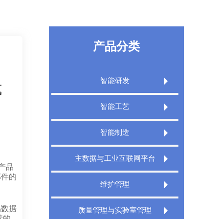
产品分类
智能研发
式
Extech PLM产品生命周期管理系统
智能工艺
Extech PLM项目管理系统
Extech CAPP工艺规划管理系统
智能制造
Extech PLM Express 敏捷研发管理系统
Extech 3DCAPP三维工艺
Extech MES精益制造规划执行系统
主数据与工业互联网平台
XT PDM产品数据管理系统
Extech MPMS制造规划管理平台
产品
Extech TMS刀具管理系统
部件的
Extech DigitalWorks Foundation数字工厂
维护管理
工业互联网平台
Extech DNC分布式数控管理系统
Extech MRO数字化维修解决方案
Extech MDM主数据管理系统
品数据
质量管理与实验室管理
善的