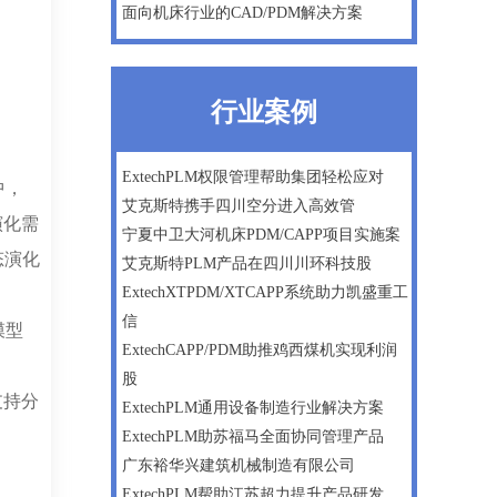
面向机床行业的CAD/PDM解决方案
行业案例
ExtechPLM权限管理帮助集团轻松应对
中，
艾克斯特携手四川空分进入高效管
演化需
宁夏中卫大河机床PDM/CAPP项目实施案
态演化
艾克斯特PLM产品在四川川环科技股
ExtechXTPDM/XTCAPP系统助力凯盛重工
信
模型
ExtechCAPP/PDM助推鸡西煤机实现利润
：
股
支持分
ExtechPLM通用设备制造行业解决方案
ExtechPLM助苏福马全面协同管理产品
广东裕华兴建筑机械制造有限公司
ExtechPLM帮助江苏超力提升产品研发