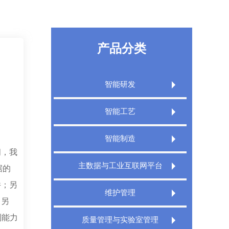
产品分类
智能研发
Extech PLM产品生命周期管理系统
智能工艺
Extech PLM项目管理系统
Extech CAPP工艺规划管理系统
智能制造
Extech PLM Express 敏捷研发管理系统
间，我
Extech 3DCAPP三维工艺
Extech MES精益制造规划执行系统
主数据与工业互联网平台
XT PDM产品数据管理系统
据的
Extech MPMS制造规划管理平台
Extech TMS刀具管理系统
件；另
Extech DigitalWorks Foundation数字工厂
维护管理
工业互联网平台
；另
Extech DNC分布式数控管理系统
Extech MRO数字化维修解决方案
制能力
Extech MDM主数据管理系统
质量管理与实验室管理