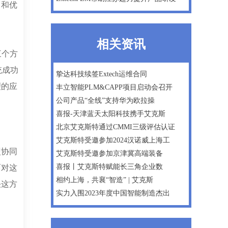
富和优
相关资讯
三个方
统成功
挚达科技续签Extech运维合同
理的应
丰立智能PLM&CAPP项目启动会召开
公司产品“全线”支持华为欧拉操
喜报-天津蓝天太阳科技携手艾克斯
北京艾克斯特通过CMMI三级评估认证
艾克斯特受邀参加2024汉诺威上海工
盟协同
艾克斯特受邀参加京津冀高端装备
喜报丨艾克斯特赋能长三角企业数
面对这
相约上海，共襄“智造” | 艾克斯
决这方
实力入围2023年度中国智能制造杰出