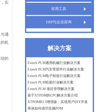
型，实
Extech LIMS实验室信息管理系统
应用工具
Extech QMS产品质量管理系统
Extech TeamDesigner设计之星
ERP与企业咨询
XT InfoShield电子信息防护盾
IPD管理咨询
，与通
通的机
精益生产
解决方案
微软Dynamics AX ERP一体化方案
启动的
数字化工厂建设咨询
Extech PLM通用机械行业解决方案
Extech PLM汽车零部件行业解决方案
企业战略及管理咨询
Extech PLM电子制造行业解决方案
Extech PLM轮胎行业解决方案
Extech PLM 项目管理解决方案
基于XTPDM的CPC解决方案介绍
XTPDMR3.5增强版：实现用户DIY开发
再谈如何成功实施PDM