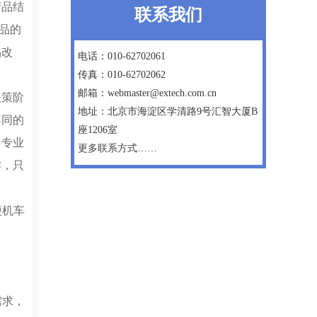
产品结
联系我们
产品的
品改
电话：010-62702061
传真：010-62702062
邮箱：webmaster@extech.com.cn
决策阶
地址：北京市海淀区学清路9号汇智大厦B
不同的
座1206室
多专业
更多联系方式……
作，只
便机车
需求，