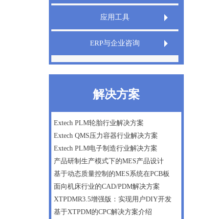
Extech LIMS实验室信息管理系统
应用工具
Extech QMS产品质量管理系统
Extech TeamDesigner设计之星
ERP与企业咨询
XT InfoShield电子信息防护盾
IPD管理咨询
精益生产
解决方案
微软Dynamics AX ERP一体化方案
数字化工厂建设咨询
Extech PLM轮胎行业解决方案
Extech QMS压力容器行业解决方案
企业战略及管理咨询
Extech PLM电子制造行业解决方案
产品研制生产模式下的MES产品设计
基于动态质量控制的MES系统在PCB板
面向机床行业的CAD/PDM解决方案
XTPDMR3.5增强版：实现用户DIY开发
基于XTPDM的CPC解决方案介绍