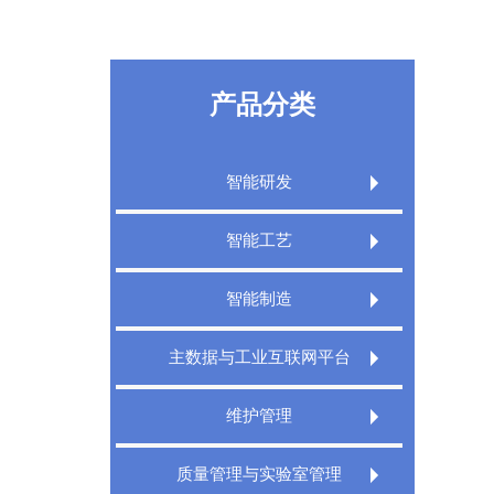
产品分类
智能研发
Extech PLM产品生命周期管理系统
智能工艺
Extech PLM项目管理系统
Extech CAPP工艺规划管理系统
智能制造
Extech PLM Express 敏捷研发管理系统
Extech 3DCAPP三维工艺
Extech MES精益制造规划执行系统
主数据与工业互联网平台
XT PDM产品数据管理系统
Extech MPMS制造规划管理平台
Extech TMS刀具管理系统
Extech DigitalWorks Foundation数字工厂
维护管理
工业互联网平台
Extech DNC分布式数控管理系统
Extech MRO数字化维修解决方案
Extech MDM主数据管理系统
质量管理与实验室管理