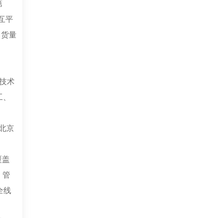
第
互平
出货量
技术
工、
北京
覆盖
、管
全线