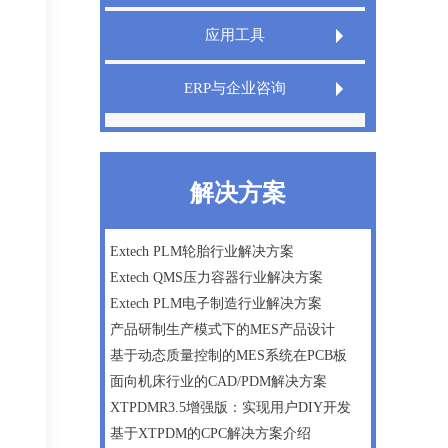
Extech LIMS实验室信息管理系统
应用工具
Extech QMS产品质量管理系统
Extech TeamDesigner设计之星
ERP与企业咨询
XT InfoShield电子信息防护盾
IPD管理咨询
精益生产
解决方案
微软Dynamics AX ERP一体化方案
数字化工厂建设咨询
Extech PLM轮胎行业解决方案
Extech QMS压力容器行业解决方案
企业战略及管理咨询
Extech PLM电子制造行业解决方案
产品研制生产模式下的MES产品设计
基于动态质量控制的MES系统在PCB板
面向机床行业的CAD/PDM解决方案
XTPDMR3.5增强版：实现用户DIY开发
基于XTPDM的CPC解决方案介绍