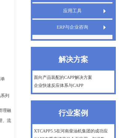
Extech LIMS实验室信息管理系统
应用工具
Extech QMS产品质量管理系统
Extech TeamDesigner设计之星
ERP与企业咨询
XT InfoShield电子信息防护盾
IPD管理咨询
精益生产
解决方案
微软Dynamics AX ERP一体化方案
数字化工厂建设咨询
面向产品装配的CAPP解决方案
明单
企业快速反应体系与CAPP
企业战略及管理咨询
品系列
管理融
行业案例
理、流
XTCAPP5.5在河南柴油机集团的成功应