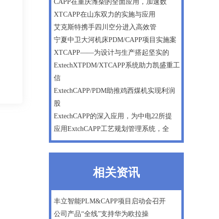
CAPP在重庆潍柴的全面应用，加速数
XTCAPP在山东双力的实施与应用
艾克斯特携手四川空分进入高效管
宁夏中卫大河机床PDM/CAPP项目实施案
XTCAPP——为设计与生产搭起坚实的
ExtechXTPDM/XTCAPP系统助力凯盛重工
信
ExtechCAPP/PDM助推鸡西煤机实现利润
股
ExtechCAPP的深入应用，为中电22所提
应用ExtchCAPP工艺规划管理系统，全
相关资讯
丰立智能PLM&CAPP项目启动会召开
公司产品“全线”支持华为欧拉操