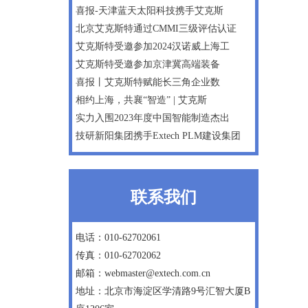
喜报-天津蓝天太阳科技携手艾克斯
北京艾克斯特通过CMMI三级评估认证
艾克斯特受邀参加2024汉诺威上海工
艾克斯特受邀参加京津冀高端装备
喜报丨艾克斯特赋能长三角企业数
相约上海，共襄“智造” | 艾克斯
实力入围2023年度中国智能制造杰出
技研新阳集团携手Extech PLM建设集团
联系我们
电话：010-62702061
传真：010-62702062
邮箱：webmaster@extech.com.cn
地址：北京市海淀区学清路9号汇智大厦B