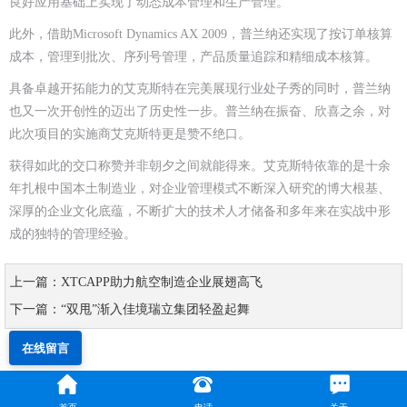
良好应用基础上实现了动态成本管理和生产管理。
此外，借助Microsoft Dynamics AX 2009，普兰纳还实现了按订单核算
成本，管理到批次、序列号管理，产品质量追踪和精细成本核算。
具备卓越开拓能力的艾克斯特在完美展现行业处子秀的同时，普兰纳
也又一次开创性的迈出了历史性一步。普兰纳在振奋、欣喜之余，对
此次项目的实施商艾克斯特更是赞不绝口。
获得如此的交口称赞并非朝夕之间就能得来。艾克斯特依靠的是十余
年扎根中国本土制造业，对企业管理模式不断深入研究的博大根基、
深厚的企业文化底蕴，不断扩大的技术人才储备和多年来在实战中形
成的独特的管理经验。
上一篇：XTCAPP助力航空制造企业展翅高飞
下一篇：“双甩”渐入佳境瑞立集团轻盈起舞
在线留言