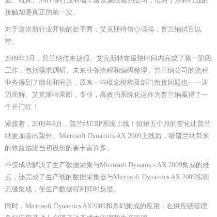
造、机床、SMT等行业有着丰富实施经验的公司，但对于涂料行业的
接触却是真正的第一次。
对于这次新行业开拓的处子秀，艾克斯特信心满满，普兰纳拭目以
待。
2009年3月，普兰纳传来捷报。艾克斯特在最快时间内完成了第一阶段
工作，包括需求调研、未来业务流程和编码整理。普兰纳公司的流程
业务得到了细化和完善，原来一些概念模糊及部门衔接问题也一一迎
刃而解。艾克斯特果断，专业，高效的系统化运作为普兰纳赢得了一
个开门红！
紧接着，2009年8月，普兰纳ERP系统上线！短短五个月的变化让普兰
纳更加喜出望外。Microsoft Dynamics AX 2009上线后，给普兰纳带来
的收益远比当初设想的要丰富许多。
不仅成功解决了生产数据采集与Microsoft Dynamics AX 2009集成的难
点，还完成了生产线的数据采集器与Microsoft Dynamics AX 2009实现
无缝集成，使生产数据得到即时反馈。
同时，Microsoft Dynamics AX2009和条码集成的应用，在供应链管理