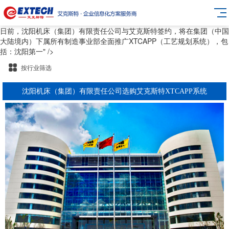
日前，沈阳机床（集团）有限责任公司与艾克斯特签约，将在集团（中国
大陆境内）下属所有制造事业部全面推广XTCAPP（工艺规划系统），包
括：沈阳第一" />
按行业筛选
沈阳机床（集团）有限责任公司选购艾克斯特XTCAPP系统