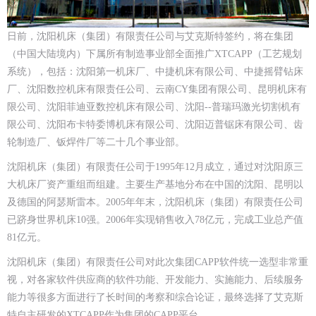
日前，沈阳机床（集团）有限责任公司与艾克斯特签约，将在集团
（中国大陆境内）下属所有制造事业部全面推广XTCAPP（工艺规划
系统），包括：沈阳第一机床厂、中捷机床有限公司、中捷摇臂钻床
厂、沈阳数控机床有限责任公司、云南CY集团有限公司、昆明机床有
限公司、沈阳菲迪亚数控机床有限公司、沈阳--普瑞玛激光切割机有
限公司、沈阳布卡特委博机床有限公司、沈阳迈普锯床有限公司、齿
轮制造厂、钣焊件厂等二十几个事业部。
沈阳机床（集团）有限责任公司于1995年12月成立，通过对沈阳原三
大机床厂资产重组而组建。主要生产基地分布在中国的沈阳、昆明以
及德国的阿瑟斯雷本。2005年年末，沈阳机床（集团）有限责任公司
已跻身世界机床10强。2006年实现销售收入78亿元，完成工业总产值
81亿元。
沈阳机床（集团）有限责任公司对此次集团CAPP软件统一选型非常重
视，对各家软件供应商的软件功能、开发能力、实施能力、后续服务
能力等很多方面进行了长时间的考察和综合论证，最终选择了艾克斯
特自主研发的XTCAPP作为集团的CAPP平台。