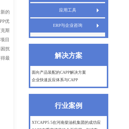
Extech LIMS实验室信息管理系统
应用工具
套新的
Extech QMS产品质量管理系统
PP优
Extech TeamDesigner设计之星
ERP与企业咨询
艾克斯
XT InfoShield电子信息防护盾
IPD管理咨询
该项目
等困扰
精益生产
解决方案
获得最
微软Dynamics AX ERP一体化方案
数字化工厂建设咨询
面向产品装配的CAPP解决方案
企业快速反应体系与CAPP
企业战略及管理咨询
行业案例
XTCAPP5.5在河南柴油机集团的成功应