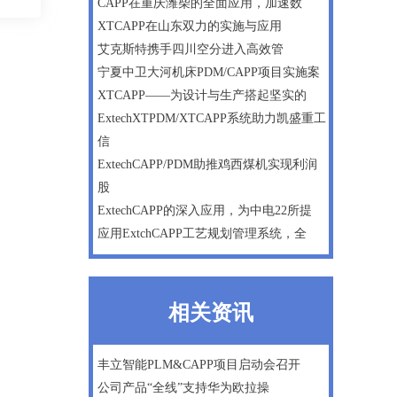
CAPP在重庆潍柴的全面应用，加速数
XTCAPP在山东双力的实施与应用
艾克斯特携手四川空分进入高效管
宁夏中卫大河机床PDM/CAPP项目实施案
XTCAPP——为设计与生产搭起坚实的
ExtechXTPDM/XTCAPP系统助力凯盛重工
信
ExtechCAPP/PDM助推鸡西煤机实现利润
股
ExtechCAPP的深入应用，为中电22所提
应用ExtchCAPP工艺规划管理系统，全
相关资讯
丰立智能PLM&CAPP项目启动会召开
公司产品“全线”支持华为欧拉操