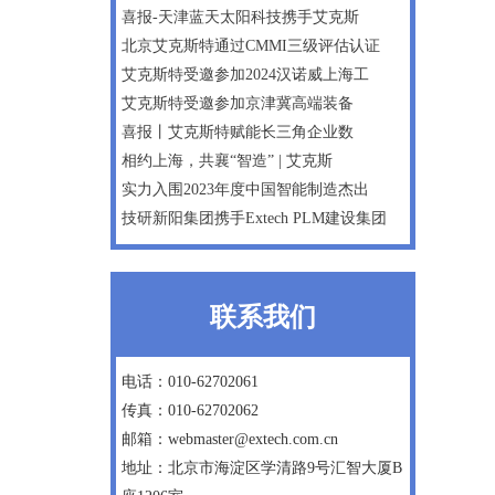
喜报-天津蓝天太阳科技携手艾克斯
北京艾克斯特通过CMMI三级评估认证
艾克斯特受邀参加2024汉诺威上海工
艾克斯特受邀参加京津冀高端装备
喜报丨艾克斯特赋能长三角企业数
相约上海，共襄“智造” | 艾克斯
实力入围2023年度中国智能制造杰出
技研新阳集团携手Extech PLM建设集团
联系我们
电话：010-62702061
传真：010-62702062
邮箱：webmaster@extech.com.cn
地址：北京市海淀区学清路9号汇智大厦B