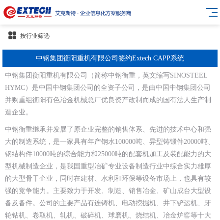
按行业筛选
中钢集团衡阳重机有限公司签约Extech CAPP系统
中钢集团衡阳重机有限公司（简称中钢衡重，英文缩写SINOSTEEL
HYMC）是中国中钢集团公司的全资子公司，是由中国中钢集团公司
并购重组衡阳有色冶金机械总厂优良资产改制而成的国有法人生产制
造企业。
中钢衡重继承并发展了原企业完整的销售体系、先进的技术中心和强
大的制造系统，是一家具有年产钢水100000吨、异型铸锻件20000吨、
钢结构件10000吨的综合能力和25000吨的配套机加工及装配能力的大
型机械制造企业，是我国重型冶矿专业设备制造行业中综合实力雄厚
的大型骨干企业，同时在建材、水利和环保等设备市场上，也具有较
强的竞争能力。主要致力于开发、制造、销售冶金、矿山成台大型设
备及备件。公司的主要产品有连铸机、电动挖掘机、井下铲运机、牙
轮钻机、卷取机、轧机、破碎机、球磨机、烧结机、冶金炉窑等十大