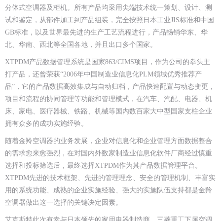
分体式空调器及柜机。所有产品均采用尖端技术统一策划、设计、测
试和鉴定，从部件加工到产品组装，完全按照日本工业JIS标准和中国
GB标准，以及世界最先进的生产工艺流程进行，产品畅销华东、华
北、华南、西北等全国各地，并且出口多个国家。
XTPDM产品数据管理系统是国家863/CIMS项目，作为公司的拳头主
打产品，还曾荣获“2006年中国制造业信息化PLM领域优秀推荐产
品”，它的产品数据高效集成与自动归档，产品快速配置与动态变更，
项目和流程的协同管理等功能和管理模式，在汽车、汽配、电器、机
床、家电、医疗器械、铁路、机械等国内数百家大中型国家支柱企业
拥有众多的成功实施经验。
随着金羚空调器的业务发展，企业对信息化和企业管理方面数据整合
的需求愈来愈强烈，在对国内外数家制造业信息化软件厂商经过慎重
选择和投标筛选后，最终选择XTPDM作为其产品数据管理平台。
XTPDM先进的技术框架、先进的管理理念、安全的管理机制、丰富实
用的系统功能、成熟的企业实施经验、强大的实施队伍支持都是金羚
空调器做出这一选择的关键决定因素。
艾克斯特此次有幸与日本领先的家用电器制造商，三菱重工下属空调