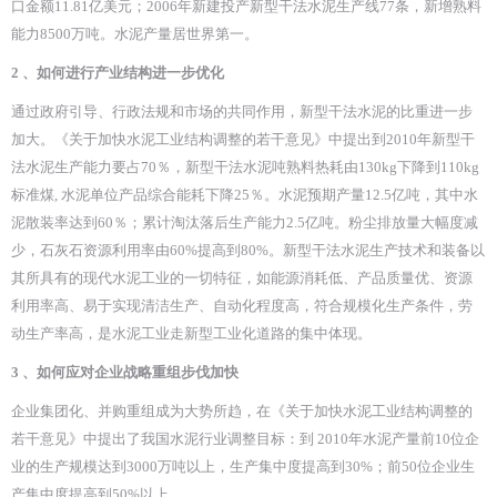
口金额11.81亿美元；2006年新建投产新型干法水泥生产线77条，新增熟料
能力8500万吨。水泥产量居世界第一。
2 、如何进行产业结构进一步优化
通过政府引导、行政法规和市场的共同作用，新型干法水泥的比重进一步
加大。《关于加快水泥工业结构调整的若干意见》中提出到2010年新型干
法水泥生产能力要占70％，新型干法水泥吨熟料热耗由130kg下降到110kg
标准煤, 水泥单位产品综合能耗下降25％。水泥预期产量12.5亿吨，其中水
泥散装率达到60％；累计淘汰落后生产能力2.5亿吨。粉尘排放量大幅度减
少，石灰石资源利用率由60%提高到80%。新型干法水泥生产技术和装备以
其所具有的现代水泥工业的一切特征，如能源消耗低、产品质量优、资源
利用率高、易于实现清洁生产、自动化程度高，符合规模化生产条件，劳
动生产率高，是水泥工业走新型工业化道路的集中体现。
3 、如何应对企业战略重组步伐加快
企业集团化、并购重组成为大势所趋，在《关于加快水泥工业结构调整的
若干意见》中提出了我国水泥行业调整目标：到 2010年水泥产量前10位企
业的生产规模达到3000万吨以上，生产集中度提高到30%；前50位企业生
产集中度提高到50%以上。