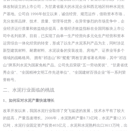
体改制设立的上市公司，为甘肃省最大的水泥企业和西北地区特种水泥生
产基地。公司自 1996年创立以来，诚信经营、规范运作，借助资本市场，
充分发挥品牌、技术、质量、管理等优势，在异常惨烈的市场竞争中，企
业经济运行质量和效益稳步提高，各项经济效益指标在全国同板块上市公
司中名列前茅。目前，已实现了由单一生产经营向多元化生产经营和资本
运营综合一体化经营的转变，形成了以生产水泥系列产品为主，同时涉足
新型建筑材料、耐磨材料、水泥设备的安装改造、房地产、证券业等多个
领域的战略格局。 拥有“祁连山”和“鸳鸯”两枚甘肃省著名商标，其中“祁连
山”牌系列水泥为国家免检产品。公司先后荣获“五一劳动奖状”、“甘肃省优
秀企业”、“全国精神文明工作先进单位”、“全国建材百强企业”等一系列荣
誉称号。
二、
水泥行业面临的桃战
1、如何应对水泥产量快速增长
改革开发以来，我国水泥行业取得了突飞猛进的发展，技术水平有了较大
的提高，产量迅速增长。2006年，水泥熟料产量8.73亿吨，水泥产量12.35
亿吨，水泥行业固定资产投资403亿元，水泥和水泥熟料出口3613万吨，出