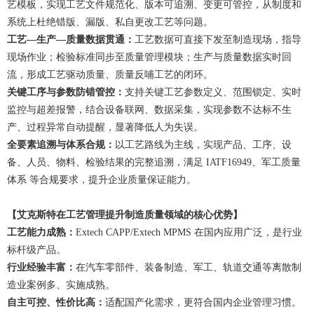
艺模板，实现工艺文件规范化、版本可追溯、变更可管控，从制度和
系统上杜绝错版、漏版、私自更改工艺等问题。
工艺—生产—质量数据贯通：
工艺数据可直接下发至制造现场，指导
现场作业；检验标准同步至质量管理模块；生产与质量数据实时回
流，形成工艺驱动质量、质量反哺工艺的闭环。
关键工序与参数防错管控：
支持关键工艺参数定义、范围锁定、实时
监控与超差报警，结合设备联网、数据采集，实现参数不达标不生
产、过程异常自动提醒，显著降低人为失误。
全要素追溯与体系合规：
以工艺路线为主线，实现产品、工序、设
备、人员、物料、检验结果的完整追溯，满足 IATF16949、军工质量
体系 等合规要求，提升企业质量保证能力。
【艾克斯特在工艺管理提升制造质量领域的核心优势】
工艺能力成熟：
Extech CAPP/Extech MPMS 在国内应用广泛，是行业
标杆级产品。
行业经验丰富：
在汽车零部件、装备制造、军工、轨道交通等离散制
造业案例多、实施成熟。
自主可控、性价比高：
适配国产化需求，更符合国内企业管理习惯。