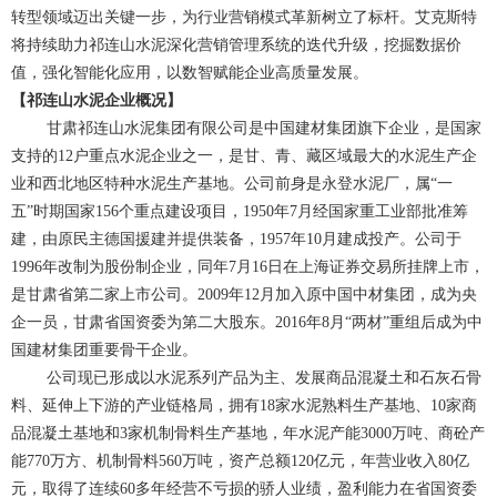
转型领域迈出关键一步，为行业营销模式革新树立了标杆。艾克斯特
将持续助力祁连山水泥深化营销管理系统的迭代升级，挖掘数据价
值，强化智能化应用，以数智赋能企业高质量发展。
【祁连山水泥企业概况】
甘肃祁连山水泥集团有限公司是中国建材集团旗下企业，是国家
支持的12户重点水泥企业之一，是甘、青、藏区域最大的水泥生产企
业和西北地区特种水泥生产基地。公司前身是永登水泥厂，属“一
五”时期国家156个重点建设项目，1950年7月经国家重工业部批准筹
建，由原民主德国援建并提供装备，1957年10月建成投产。公司于
1996年改制为股份制企业，同年7月16日在上海证券交易所挂牌上市，
是甘肃省第二家上市公司。2009年12月加入原中国中材集团，成为央
企一员，甘肃省国资委为第二大股东。2016年8月“两材”重组后成为中
国建材集团重要骨干企业。
公司现已形成以水泥系列产品为主、发展商品混凝土和石灰石骨
料、延伸上下游的产业链格局，拥有18家水泥熟料生产基地、10家商
品混凝土基地和3家机制骨料生产基地，年水泥产能3000万吨、商砼产
能770万方、机制骨料560万吨，资产总额120亿元，年营业收入80亿
元，取得了连续60多年经营不亏损的骄人业绩，盈利能力在省国资委