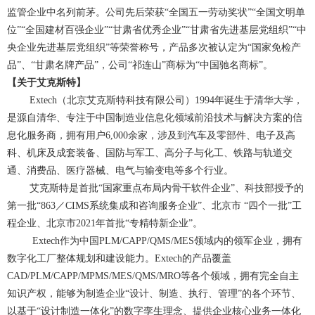
监管企业中名列前茅。公司先后荣获“全国五一劳动奖状”“全国文明单
位”“全国建材百强企业”“甘肃省优秀企业”“甘肃省先进基层党组织”“中
央企业先进基层党组织”等荣誉称号，产品多次被认定为“国家免检产
品”、“甘肃名牌产品”，公司“祁连山”商标为“中国驰名商标”。
【关于艾克斯特】
Extech（北京艾克斯特科技有限公司）1994年诞生于清华大学，
是源自清华、专注于中国制造业信息化领域前沿技术与解决方案的信
息化服务商，拥有用户6,000余家，涉及到汽车及零部件、电子及高
科、机床及成套装备、国防与军工、高分子与化工、铁路与轨道交
通、消费品、医疗器械、电气与输变电等多个行业。
艾克斯特是首批“国家重点布局内骨干软件企业”、科技部授予的
第一批“863／CIMS系统集成和咨询服务企业”、北京市 “四个一批”工
程企业、北京市2021年首批“专精特新企业”。
Extech作为中国PLM/CAPP/QMS/MES领域内的领军企业，拥有
数字化工厂整体规划和建设能力。Extech的产品覆盖
CAD/PLM/CAPP/MPMS/MES/QMS/MRO等各个领域，拥有完全自主
知识产权，能够为制造企业“设计、制造、执行、管理”的各个环节、
以基于“设计制造一体化”的数字孪生理念、提供企业核心业务一体化