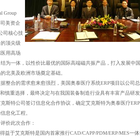
 Group
公司美资企
。公司核心技
名的顶尖级
端医用高场
力结为一体，以性价比最优的国际高端磁共振产品，打入发展中
熟的北美及欧洲市场奠定基础。
据整合的需求愈来愈强烈，美国奥泰医疗系统ERP项目以公司
选和慎重选择，最终决定与在我国装备制造行业具有丰富产品研
克斯特公司签订信息化合作协议，确定艾克斯特为奥泰医疗ER
的信息化工程。
样评价此次合作：
于艾克斯特是国内首家推行CAD/CAPP/PDM/ERP/MES一