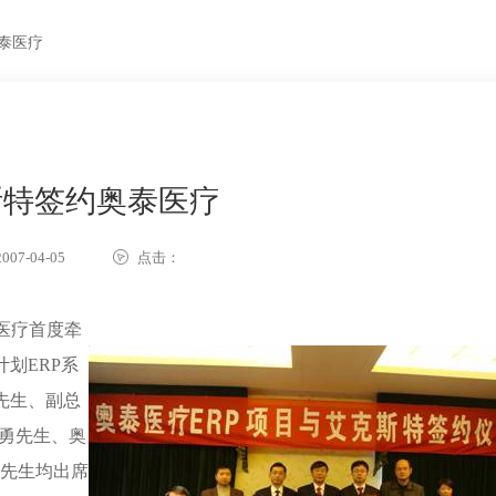
泰医疗
斯特签约奥泰医疗
07-04-05
点击：
泰医疗首度牵
划ERP系
先生、副总
高勇先生、奥
亮先生均出席