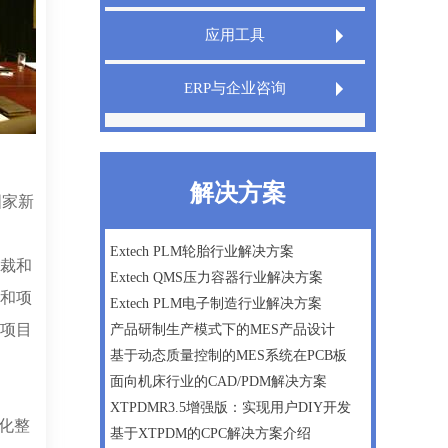
Extech LIMS实验室信息管理系统
应用工具
Extech QMS产品质量管理系统
Extech TeamDesigner设计之星
ERP与企业咨询
XT InfoShield电子信息防护盾
IPD管理咨询
精益生产
解决方案
国家新
微软Dynamics AX ERP一体化方案
数字化工厂建设咨询
Extech PLM轮胎行业解决方案
总裁和
Extech QMS压力容器行业解决方案
企业战略及管理咨询
发和项
Extech PLM电子制造行业解决方案
P项目
产品研制生产模式下的MES产品设计
基于动态质量控制的MES系统在PCB板
面向机床行业的CAD/PDM解决方案
XTPDMR3.5增强版：实现用户DIY开发
体化整
基于XTPDM的CPC解决方案介绍