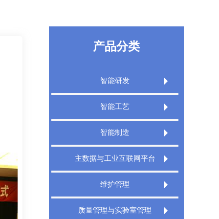
产品分类
智能研发
Extech PLM产品生命周期管理系统
智能工艺
Extech PLM项目管理系统
Extech CAPP工艺规划管理系统
智能制造
Extech PLM Express 敏捷研发管理系统
Extech 3DCAPP三维工艺
Extech MES精益制造规划执行系统
主数据与工业互联网平台
XT PDM产品数据管理系统
Extech MPMS制造规划管理平台
Extech TMS刀具管理系统
Extech DigitalWorks Foundation数字工厂
维护管理
工业互联网平台
Extech DNC分布式数控管理系统
Extech MRO数字化维修解决方案
Extech MDM主数据管理系统
质量管理与实验室管理