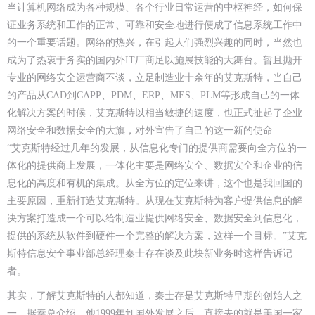
当计算机网络成为各种规模、各个行业日常运营的中枢神经，如何保
证业务系统和工作的正常、可靠和安全地进行便成了信息系统工作中
的一个重要话题。网络的热兴，在引起人们强烈兴趣的同时，当然也
成为了热衷于务实的国内外IT厂商足以施展技能的大舞台。暂且抛开
专业的网络安全运营商不谈，立足制造业十余年的艾克斯特，当自己
的产品从CAD到CAPP、PDM、ERP、MES、PLM等形成自己的一体
化解决方案的时候，艾克斯特以相当敏捷的速度，也正式扯起了企业
网络安全和数据安全的大旗，对外宣告了自己的这一新的使命
“艾克斯特经过几年的发展，从信息化专门的提供商需要向全方位的一
体化的提供商上发展，一体化主要是网络安全、数据安全和企业的信
息化的高度和有机的集成。从全方位的定位来讲，这个也是我回国的
主要原因，重新打造艾克斯特。从现在艾克斯特为客户提供信息的解
决方案打造成一个可以给制造业提供网络安全、数据安全到信息化，
提供的系统从软件到硬件一个完整的解决方案，这样一个目标。”艾克
斯特信息安全事业部总经理秦士存在谈及此块新业务时这样告诉记
者。
其实，了解艾克斯特的人都知道，秦士存是艾克斯特早期的创始人之
一。据秦总介绍，他1999年到国外发展之后，直接去的就是美国一家