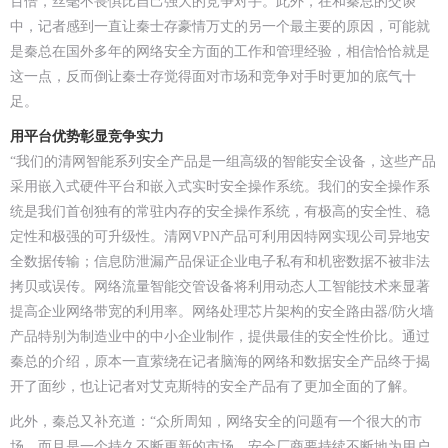
百倍，丝毫不畏惧比自己强大的竞争对手。此外，在和秦总的交谈
中，记者感到一直让秦士存豪情万丈的另一个最主要的原因，可能就
是秦总在国外多年的网络安全方面的工作和管理经验，相信恰恰就是
这一点，反而倒让秦士存觉得面对市场和竞争对手时更加的底气十
足。
用平台优势彰显竞争实力
“我们的清网智能系列安全产品是一组高级的智能安全设备，这些产品
采用嵌入式硬件平台和嵌入式实时安全操作系统。我们的安全操作系
统是我们首创独有的常驻内存的安全操作系统，有极高的安全性、稳
定性和极强的可升级性。清网VPN产品可利用因特网实现公司异地安
全数据传输；信息防泄漏产品保证企业电子私有和机密数据不被非法
拷贝或误传。网络流量智能交管设备将利用动态人工智能技术来显著
提高企业网络带宽的利用率。网络处理芯片架构的安全路由器/防火墙
产品特别为制造业中的中小企业制作，提供最佳的安全性价比。通过
秦总的介绍，原本一直萦绕在记者脑海的网络和数据安全产品终于揭
开了面纱，也让记者对艾克斯特的安全产品有了更加全面的了解。
此外，秦总又补充道：“众所周知，网络安全的问题有一个很大的市
场，而且是一个持久不断更新的市场。安全厂商要持续不断地为用户