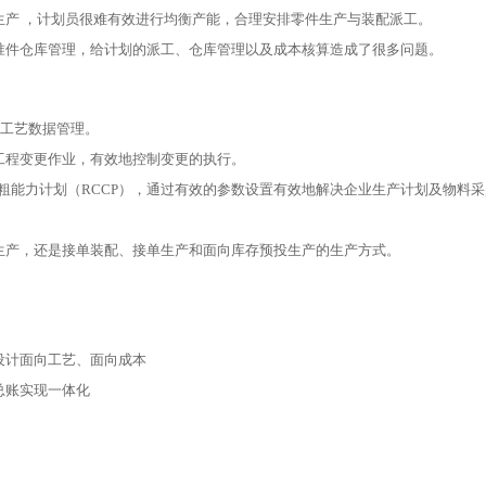
生产 ，计划员很难有效进行均衡产能，合理安排零件生产与装配派工。
准件仓库管理，给计划的派工、仓库管理以及成本核算造成了很多问题。
管理、工艺数据管理。
工程变更作业，有效地控制变更的执行。
)、粗能力计划（RCCP），通过有效的参数设置有效地解决企业生产计划及物料
生产，还是接单装配、接单生产和面向库存预投生产的生产方式。
设计面向工艺、面向成本
总账实现一体化