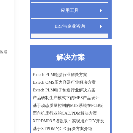
Extech LIMS实验室信息管理系统
应用工具
Extech QMS产品质量管理系统
Extech TeamDesigner设计之星
ERP与企业咨询
XT InfoShield电子信息防护盾
IPD管理咨询
精益生产
采购遇
解决方案
微软Dynamics AX ERP一体化方案
数字化工厂建设咨询
Extech PLM轮胎行业解决方案
Extech QMS压力容器行业解决方案
企业战略及管理咨询
Extech PLM电子制造行业解决方案
产品研制生产模式下的MES产品设计
基于动态质量控制的MES系统在PCB板
面向机床行业的CAD/PDM解决方案
XTPDMR3.5增强版：实现用户DIY开发
基于XTPDM的CPC解决方案介绍