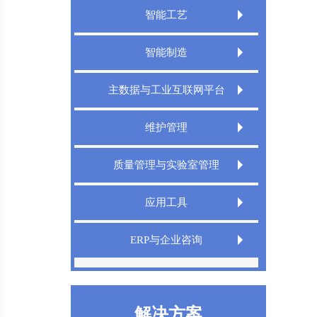
智能工艺
Extech CAPP工艺规划管理系统
智能制造
Extech 3DCAPP三维工艺
Extech MES精益制造规划执行系统
主数据与工业互联网平台
Extech MPMS制造规划管理平台
Extech TMS刀具管理系统
Extech DigitalWorks Foundation数字工厂
维护管理
工业互联网平台
Extech DNC分布式数控管理系统
Extech MRO数字化维修解决方案
Extech MDM主数据管理系统
质量管理与实验室管理
Extech LIMS实验室信息管理系统
应用工具
Extech QMS产品质量管理系统
Extech TeamDesigner设计之星
ERP与企业咨询
XT InfoShield电子信息防护盾
IPD管理咨询
精益生产
解决方案