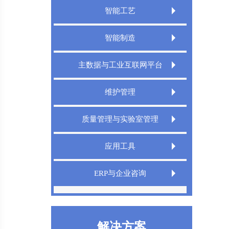
智能工艺
Extech CAPP工艺规划管理系统
智能制造
Extech 3DCAPP三维工艺
Extech MES精益制造规划执行系统
主数据与工业互联网平台
Extech MPMS制造规划管理平台
Extech TMS刀具管理系统
Extech DigitalWorks Foundation数字工厂
维护管理
工业互联网平台
Extech DNC分布式数控管理系统
Extech MRO数字化维修解决方案
Extech MDM主数据管理系统
质量管理与实验室管理
Extech LIMS实验室信息管理系统
应用工具
Extech QMS产品质量管理系统
Extech TeamDesigner设计之星
ERP与企业咨询
XT InfoShield电子信息防护盾
IPD管理咨询
精益生产
解决方案