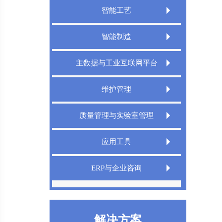
智能工艺
Extech CAPP工艺规划管理系统
智能制造
Extech 3DCAPP三维工艺
Extech MES精益制造规划执行系统
主数据与工业互联网平台
Extech MPMS制造规划管理平台
Extech TMS刀具管理系统
Extech DigitalWorks Foundation数字工厂
维护管理
工业互联网平台
Extech DNC分布式数控管理系统
Extech MRO数字化维修解决方案
Extech MDM主数据管理系统
质量管理与实验室管理
Extech LIMS实验室信息管理系统
应用工具
Extech QMS产品质量管理系统
Extech TeamDesigner设计之星
ERP与企业咨询
XT InfoShield电子信息防护盾
IPD管理咨询
精益生产
解决方案